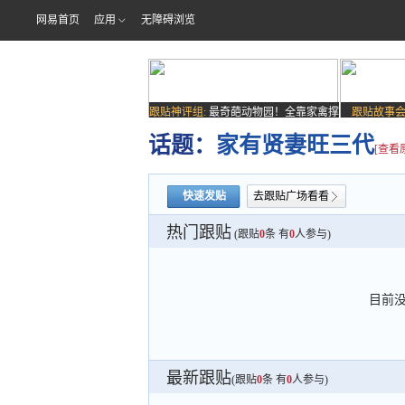
网易首页
应用
无障碍浏览
跟贴神评组:
最奇葩动物园！全靠家禽撑
跟贴故事会
场子
话题：
家有贤妻旺三代
[查看
快速发贴
去跟贴广场看看
热门跟贴
(跟贴
0
条 有
0
人参与)
目前
最新跟贴
(跟贴
0
条 有
0
人参与)