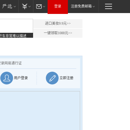
登录
注册免费邮箱
进口美妆9.9元>>
一键领取1088元>>
开车非常难以描述
登录网易通行证
用户登录
立即注册