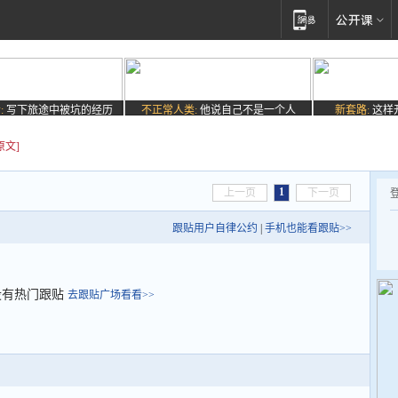
:
写下旅途中被坑的经历
不正常人类:
他说自己不是一个人
新套路:
这样
原文]
1
上一页
下一页
跟贴用户自律公约
|
手机也能看跟贴>>
没有热门跟贴
去跟贴广场看看>>