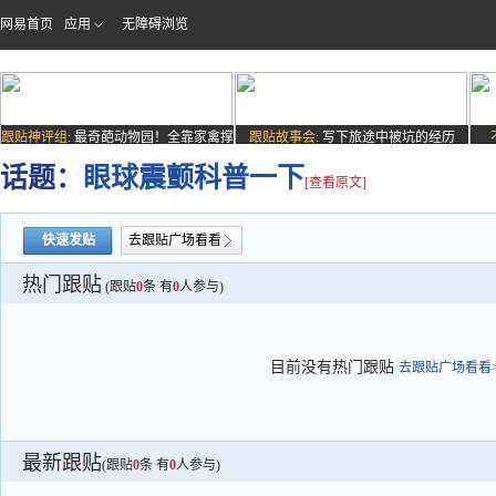
网易首页
应用
无障碍浏览
跟贴神评组:
最奇葩动物园！全靠家禽撑
跟贴故事会:
写下旅途中被坑的经历
场子
话题：
眼球震颤科普一下
[查看原文]
快速发贴
去跟贴广场看看
热门跟贴
(跟贴
0
条 有
0
人参与)
目前没有热门跟贴
去跟贴广场看看>
最新跟贴
(跟贴
0
条 有
0
人参与)