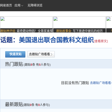
网易首页
应用
无障碍浏览
跟贴神评组:
最奇葩动物园！全靠家禽撑
跟贴故事会:
写下旅途中被坑的经历
场子
话题：
美国退出联合国教科文组织
[查看原文]
快速发贴
去跟贴广场看看
热门跟贴
(跟贴
0
条 有
0
人参与)
目前没有热门跟贴
去跟贴广场看看>
最新跟贴
(跟贴
0
条 有
0
人参与)