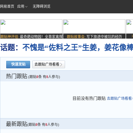
网易首页
应用
无障碍浏览
跟贴神评组:
最奇葩动物园！全靠家禽撑
跟贴故事会:
写下旅途中被坑的经历
场子
话题：
不愧是“佐料之王”生姜，姜花像
快速发贴
去跟贴广场看看
热门跟贴
(跟贴
0
条 有
0
人参与)
目前没有热门跟贴
去跟贴广场看看>
最新跟贴
(跟贴
0
条 有
0
人参与)