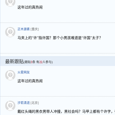
这年过的真热闹
正木源素
[重庆]
马夹上的“许”指许国？那个小男孩难道是“许国”太子？
最新跟贴
(跟贴
3
条 有
22
人参与)
火星网友
这年过的真热闹
汐若清涟
[北京]
戴红头绳的黑衣男带人冲撞，黑社会吗？马甲上都有个许字，