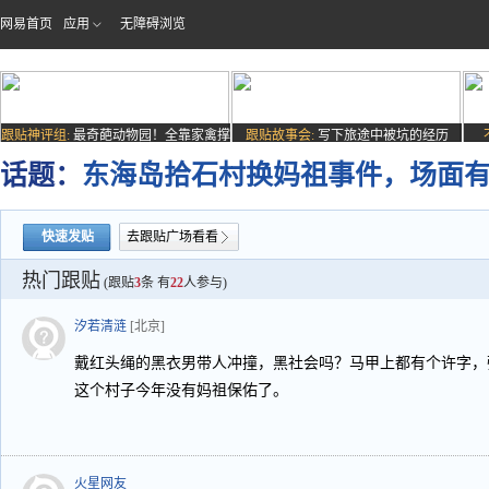
网易首页
应用
无障碍浏览
跟贴神评组:
最奇葩动物园！全靠家禽撑
跟贴故事会:
写下旅途中被坑的经历
场子
话题：
东海岛拾石村换妈祖事件，场面
快速发贴
去跟贴广场看看
热门跟贴
(跟贴
3
条 有
22
人参与)
汐若清涟
[北京]
戴红头绳的黑衣男带人冲撞，黑社会吗？马甲上都有个许字，
这个村子今年没有妈祖保佑了。
火星网友