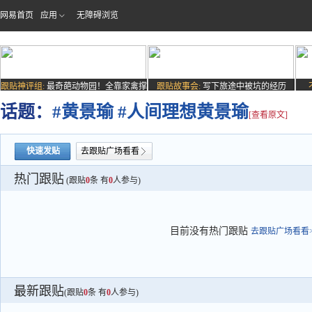
网易首页
应用
无障碍浏览
跟贴神评组:
最奇葩动物园！全靠家禽撑
跟贴故事会:
写下旅途中被坑的经历
场子
话题：
#黄景瑜 #人间理想黄景瑜
[查看原文]
快速发贴
去跟贴广场看看
热门跟贴
(跟贴
0
条 有
0
人参与)
目前没有热门跟贴
去跟贴广场看看>
最新跟贴
(跟贴
0
条 有
0
人参与)