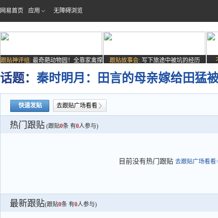
网易首页
应用
无障碍浏览
跟贴神评组:
最奇葩动物园！全靠家禽撑
跟贴故事会:
写下旅途中被坑的经历
场子
话题：
秦时明月：田言的母亲嫁给田猛
快速发贴
去跟贴广场看看
热门跟贴
(跟贴
0
条 有
0
人参与)
目前没有热门跟贴
去跟贴广场看看>
最新跟贴
(跟贴
0
条 有
0
人参与)