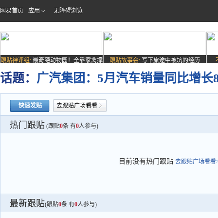
网易首页
应用
无障碍浏览
跟贴神评组:
最奇葩动物园！全靠家禽撑
跟贴故事会:
写下旅途中被坑的经历
场子
话题：
广汽集团：5月汽车销量同比增长8.
快速发贴
去跟贴广场看看
热门跟贴
(跟贴
0
条 有
0
人参与)
目前没有热门跟贴
去跟贴广场看看>
最新跟贴
(跟贴
0
条 有
0
人参与)