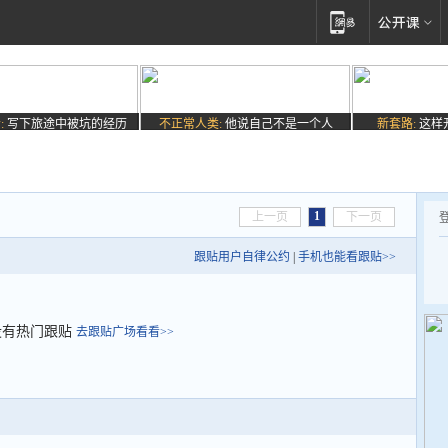
:
写下旅途中被坑的经历
不正常人类:
他说自己不是一个人
新套路:
这样
1
上一页
下一页
跟贴用户自律公约
|
手机也能看跟贴>>
没有热门跟贴
去跟贴广场看看>>