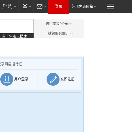
登录
注册免费邮箱
进口美妆9.9元>>
一键领取1088元>>
开车非常难以描述
登录网易通行证
用户登录
立即注册