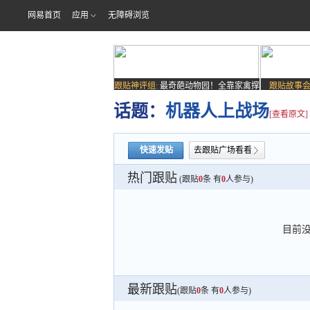
网易首页
应用
无障碍浏览
跟贴神评组:
最奇葩动物园！全靠家禽撑
跟贴故事会
场子
话题：
机器人上战场
[查看原文]
快速发贴
去跟贴广场看看
热门跟贴
(跟贴
0
条 有
0
人参与)
目前
最新跟贴
(跟贴
0
条 有
0
人参与)