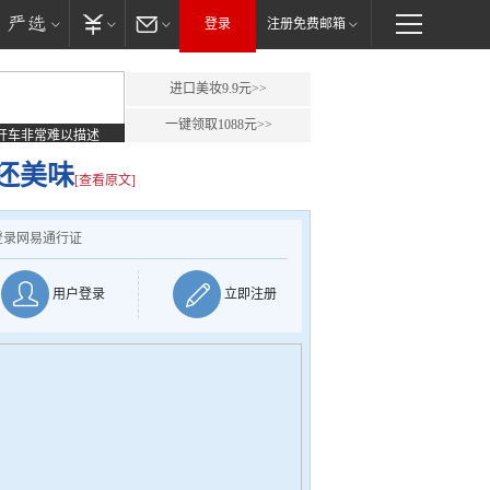
登录
注册免费邮箱
进口美妆9.9元>>
一键领取1088元>>
开车非常难以描述
还美味
[查看原文]
登录网易通行证
用户登录
立即注册