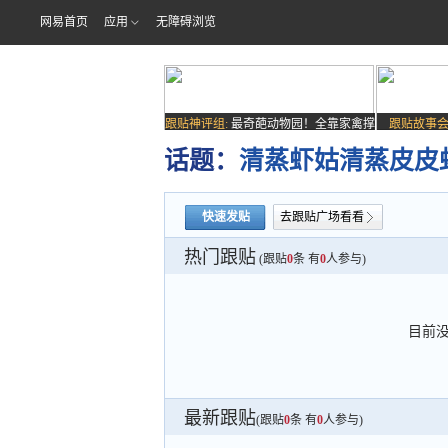
网易首页
应用
无障碍浏览
跟贴神评组:
最奇葩动物园！全靠家禽撑
跟贴故事会
场子
话题：
清蒸虾姑清蒸皮皮
快速发贴
去跟贴广场看看
热门跟贴
(跟贴
0
条 有
0
人参与)
目前
最新跟贴
(跟贴
0
条 有
0
人参与)