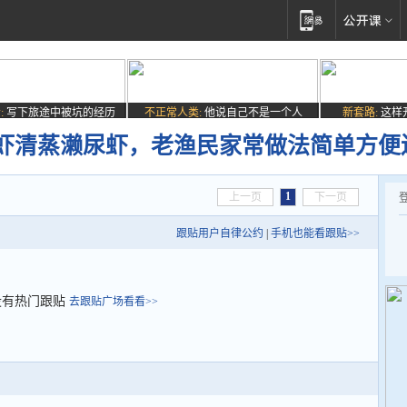
:
写下旅途中被坑的经历
不正常人类:
他说自己不是一个人
新套路:
这样
虾清蒸濑尿虾，老渔民家常做法简单方便
1
上一页
下一页
跟贴用户自律公约
|
手机也能看跟贴>>
没有热门跟贴
去跟贴广场看看>>