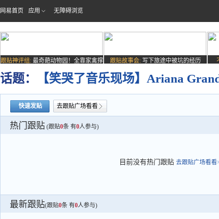
网易首页
应用
无障碍浏览
跟贴神评组:
最奇葩动物园！全靠家禽撑
跟贴故事会:
写下旅途中被坑的经历
场子
话题：
【笑哭了音乐现场】Ariana Grande - 
快速发贴
去跟贴广场看看
热门跟贴
(跟贴
0
条 有
0
人参与)
目前没有热门跟贴
去跟贴广场看看>
最新跟贴
(跟贴
0
条 有
0
人参与)