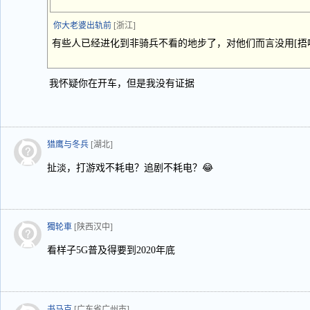
你大老婆出轨前
[浙江]
有些人已经进化到非骑兵不看的地步了，对他们而言没用[捂
我怀疑你在开车，但是我没有证据
猎鹰与冬兵
[湖北]
扯淡，打游戏不耗电？追剧不耗电？😂
獨轮車
[陕西汉中]
看样子5G普及得要到2020年底
书马克
[广东省广州市]