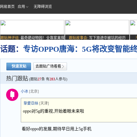
网易首页
应用
无障碍浏览
跟贴神评组:
最奇葩动物园！全靠家禽撑
跟贴故事会:
写下旅途中被坑的经历
场子
话题：
专访OPPO唐海：5G将改变智能
快速发贴
去跟贴广场看看
热门跟贴
(跟贴
27
条 有
283
人参与)
小冰
[北京]
挚薆亞絲
[天津]
oppo对5g的重视,开始着眼未来啦
看好oppo的发展,期待早日用上5g手机