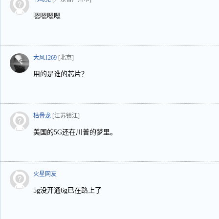
嗯嗯嗯嗯
大风1269
[北京]
用的是谁的芯片？
枯骨龙
[江苏镇江]
美国的5G还在川普的梦里。
火星网友
5g没开通6g已在路上了