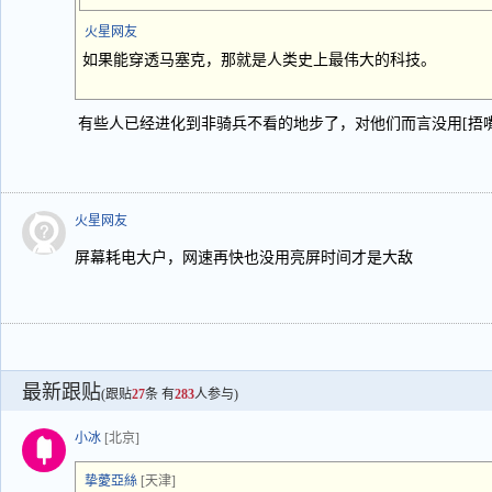
火星网友
如果能穿透马塞克，那就是人类史上最伟大的科技。
有些人已经进化到非骑兵不看的地步了，对他们而言没用[捂嘴
火星网友
屏幕耗电大户，网速再快也没用亮屏时间才是大敌
最新跟贴
(跟贴
27
条 有
283
人参与)
小冰
[北京]
挚薆亞絲
[天津]