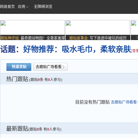
网易首页
应用
无障碍浏览
跟贴神评组:
最奇葩动物园！全靠家禽撑
跟贴故事会:
写下旅途中被坑的经历
场子
话题：
好物推荐：吸水毛巾，柔软亲肤
[查
快速发贴
去跟贴广场看看
热门跟贴
(跟贴
0
条 有
0
人参与)
目前没有热门跟贴
去跟贴广场看看>
最新跟贴
(跟贴
0
条 有
0
人参与)