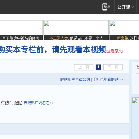
:
写下旅途中被坑的经历
不正常人类:
他说自己不是一个人
新套路:
这样
购买本专栏前，请先观看本视频
[查看原文]
1
上一页
下一页
跟贴用户自律公约
|
手机也能看跟贴>>
没有热门跟贴
去跟贴广场看看>>