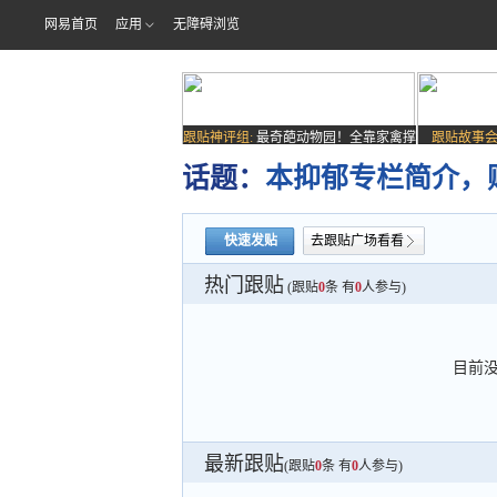
网易首页
应用
无障碍浏览
跟贴神评组:
最奇葩动物园！全靠家禽撑
跟贴故事会
场子
话题：
本抑郁专栏简介，
快速发贴
去跟贴广场看看
热门跟贴
(跟贴
0
条 有
0
人参与)
目前
最新跟贴
(跟贴
0
条 有
0
人参与)