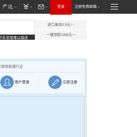
登录
注册免费邮箱
进口美妆9.9元>>
一键领取1088元>>
开车非常难以描述
登录网易通行证
用户登录
立即注册