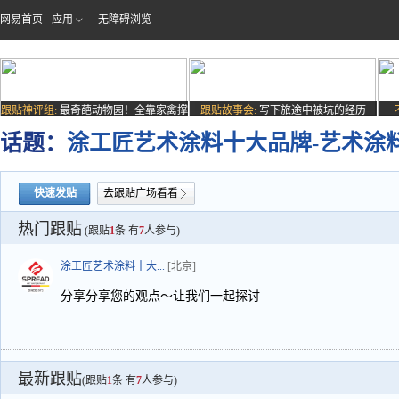
网易首页
应用
无障碍浏览
跟贴神评组:
最奇葩动物园！全靠家禽撑
跟贴故事会:
写下旅途中被坑的经历
场子
话题：
涂工匠艺术涂料十大品牌-艺术涂
快速发贴
去跟贴广场看看
热门跟贴
(跟贴
1
条 有
7
人参与)
涂工匠艺术涂料十大...
[北京]
分享分享您的观点～让我们一起探讨
最新跟贴
(跟贴
1
条 有
7
人参与)