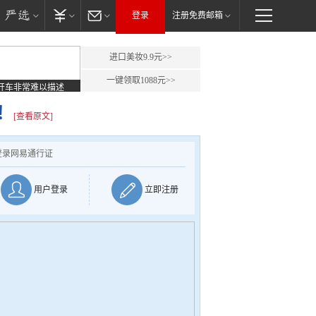
登录
注册免费邮箱
进口美妆9.9元>>
一键领取1088元>>
开车非常难以描述
！
[查看原文]
登录网易通行证
用户登录
立即注册