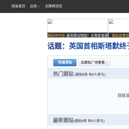
网易首页
应用
无障碍浏览
跟贴神评组:
最奇葩动物园！全靠家禽撑
跟贴故事会
场子
话题：
英国首相斯塔默终
快速发贴
去跟贴广场看看
热门跟贴
(跟贴
0
条 有
0
人参与)
目前
最新跟贴
(跟贴
0
条 有
0
人参与)