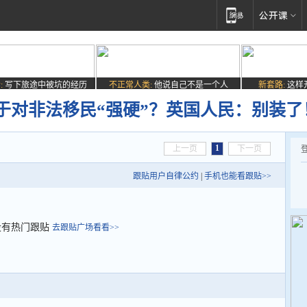
:
写下旅途中被坑的经历
不正常人类:
他说自己不是一个人
新套路:
这样
于对非法移民“强硬”？英国人民：别装了
1
上一页
下一页
跟贴用户自律公约
|
手机也能看跟贴>>
没有热门跟贴
去跟贴广场看看>>