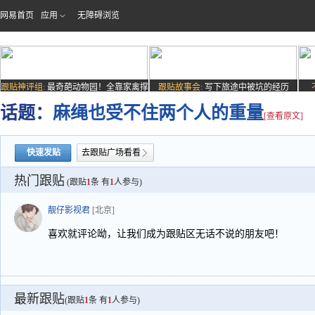
网易首页
应用
无障碍浏览
跟贴神评组:
最奇葩动物园！全靠家禽撑
跟贴故事会:
写下旅途中被坑的经历
场子
话题：
麻绳也受不住两个人的重量
[查看原文]
快速发贴
去跟贴广场看看
热门跟贴
(跟贴
1
条 有
1
人参与)
靓仔影视君
[北京]
喜欢就评论呦，让我们成为跟贴区无话不说的朋友吧！
最新跟贴
(跟贴
1
条 有
1
人参与)