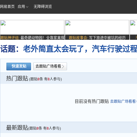
网易首页
应用
无障碍浏览
跟贴神评组:
最奇葩动物园！全靠家禽撑
跟贴故事会:
写下旅途中被坑的经历
场子
话题：
老外简直太会玩了，汽车行驶过
快速发贴
去跟贴广场看看
热门跟贴
(跟贴
0
条 有
0
人参与)
目前没有热门跟贴
去跟贴广场看看>
最新跟贴
(跟贴
0
条 有
0
人参与)