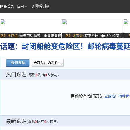
网易首页
应用
无障碍浏览
跟贴神评组:
最奇葩动物园！全靠家禽撑
跟贴故事会:
写下旅途中被坑的经历
场子
话题：
封闭船舱变危险区！邮轮病毒蔓
快速发贴
去跟贴广场看看
热门跟贴
(跟贴
0
条 有
0
人参与)
目前没有热门跟贴
去跟贴广场看看>
最新跟贴
(跟贴
0
条 有
0
人参与)