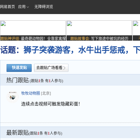
网易首页
应用
无障碍浏览
跟贴神评组:
最奇葩动物园！全靠家禽撑
跟贴故事会:
写下旅途中被坑的经历
场子
话题：
狮子突袭游客，水牛出手惩戒，
快速发贴
去跟贴广场看看
热门跟贴
(跟贴
1
条 有
1
人参与)
牧牧动物圈
[北京]
连续点击视频可触发隐藏彩蛋！
最新跟贴
(跟贴
1
条 有
1
人参与)