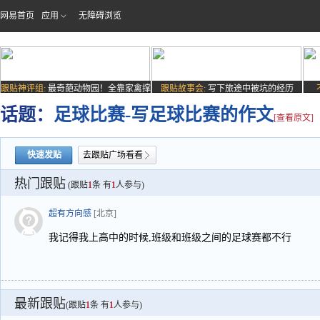
网易首页
应用
无障碍浏览
跟贴神评组:
最奇葩动物园！全靠家禽撑
跟贴故事会:
写下旅途中被坑的经历
场子
话题：
足球比赛-写足球比赛的作文
[查看原文]
快速发贴
去跟贴广场看看
热门跟贴
(跟贴
1
条 有
1
人参与)
超有方向感
[北京]
我记得我上高中的时候,班级和班级之间的足球赛都不行
最新跟贴
(跟贴
1
条 有
1
人参与)