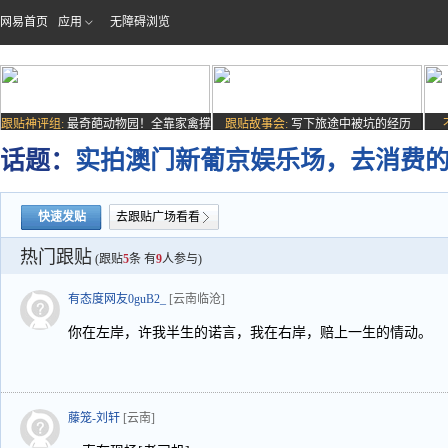
网易首页
应用
无障碍浏览
跟贴神评组:
最奇葩动物园！全靠家禽撑
跟贴故事会:
写下旅途中被坑的经历
场子
话题：
实拍澳门新葡京娱乐场，去消费
快速发贴
去跟贴广场看看
热门跟贴
(跟贴
5
条 有
9
人参与)
有态度网友0guB2_
[云南临沧]
你在左岸，许我半生的诺言，我在右岸，赔上一生的情动。
藤笼-刘轩
[云南]