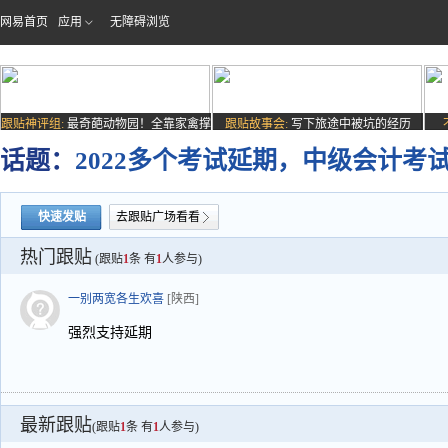
网易首页
应用
无障碍浏览
跟贴神评组:
最奇葩动物园！全靠家禽撑
跟贴故事会:
写下旅途中被坑的经历
场子
话题：
2022多个考试延期，中级会计考
快速发贴
去跟贴广场看看
热门跟贴
(跟贴
1
条 有
1
人参与)
一别两宽各生欢喜
[陕西]
强烈支持延期
最新跟贴
(跟贴
1
条 有
1
人参与)