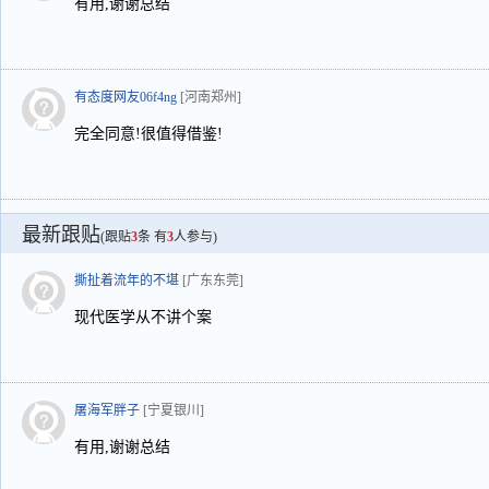
有用,谢谢总结
有态度网友06f4ng
[河南郑州]
完全同意!很值得借鉴!
最新跟贴
(跟贴
3
条 有
3
人参与)
撕扯着流年的不堪
[广东东莞]
现代医学从不讲个案
屠海军胖子
[宁夏银川]
有用,谢谢总结