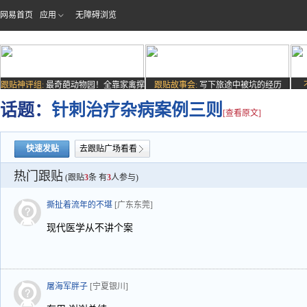
网易首页
应用
无障碍浏览
跟贴神评组:
最奇葩动物园！全靠家禽撑
跟贴故事会:
写下旅途中被坑的经历
场子
话题：
针刺治疗杂病案例三则
[查看原文]
快速发贴
去跟贴广场看看
热门跟贴
(跟贴
3
条 有
3
人参与)
撕扯着流年的不堪
[广东东莞]
现代医学从不讲个案
屠海军胖子
[宁夏银川]