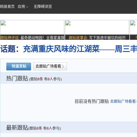
网易首页
应用
无障碍浏览
跟贴神评组:
最奇葩动物园！全靠家禽撑
跟贴故事会:
写下旅途中被坑的经历
场子
话题：
充满重庆风味的江湖菜——周三
快速发贴
去跟贴广场看看
热门跟贴
(跟贴
0
条 有
0
人参与)
目前没有热门跟贴
去跟贴广场看看>
最新跟贴
(跟贴
0
条 有
0
人参与)