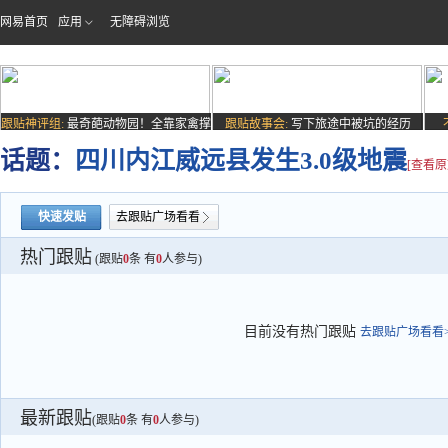
网易首页
应用
无障碍浏览
跟贴神评组:
最奇葩动物园！全靠家禽撑
跟贴故事会:
写下旅途中被坑的经历
场子
话题：
四川内江威远县发生3.0级地震
[查看原
快速发贴
去跟贴广场看看
热门跟贴
(跟贴
0
条 有
0
人参与)
目前没有热门跟贴
去跟贴广场看看>
最新跟贴
(跟贴
0
条 有
0
人参与)