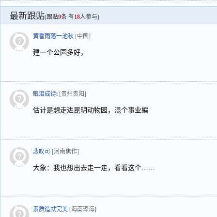
最新跟贴
(跟贴
9
条 有
18
人参与)
黄昏雨落一池秋
[中国]
建一个公园多好，
眼泪成诗i
[贵州贵阳]
估计是想走进昆明动物园，混个事业編
悲叹可
[河南焦作]
大象：我也想出去走一走，看看这个……
素质造就完美
[海南琼海]