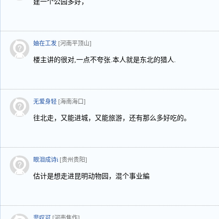
建一个公园多好，
妯在工发
[河南平顶山]
楼主讲的很对,一点不夸张.本人就是东北的猎人.
无爱身轻
[海南海口]
往北走，又能进城，又能旅游，还有那么多好吃的。
眼泪成诗i
[贵州贵阳]
估计是想走进昆明动物园，混个事业編
悲叹可
[河南焦作]