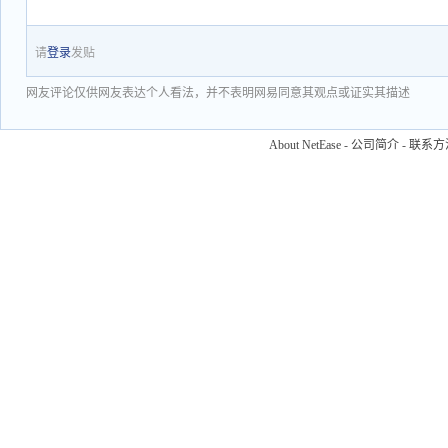
请
登录
发贴
网友评论仅供网友表达个人看法，并不表明网易同意其观点或证实其描述
About NetEase
-
公司简介
-
联系方