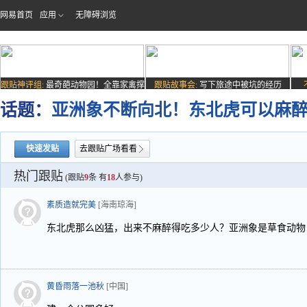
网易首页
应用
无障碍浏览
跟贴神评组:
最奇葩动物园！全靠家禽撑
跟贴故事会:
写下旅途中被坑的经历
场子
话题：
亚洲象不断向北！东北虎可以麻醉
快速发贴
去跟贴广场看看
热门跟贴
(跟贴
9
条 有
18
人参与)
素质造就完美
[海南琼海]
东北虎那么凶猛，出来不麻醉得吃多少人？亚洲象是草食动物
黄昏雨落一池秋
[中国]