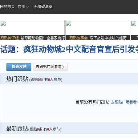
网易首页
应用
无障碍浏览
跟贴神评组:
最奇葩动物园！全靠家禽撑
跟贴故事会:
写下旅途中被坑的经历
场子
话题：
疯狂动物城2中文配音官宣后引发
快速发贴
去跟贴广场看看
热门跟贴
(跟贴
0
条 有
0
人参与)
目前没有热门跟贴
去跟贴广场看看>
最新跟贴
(跟贴
0
条 有
0
人参与)