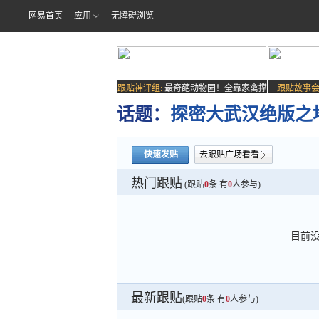
网易首页
应用
无障碍浏览
跟贴神评组:
最奇葩动物园！全靠家禽撑
跟贴故事会
场子
话题：
探密大武汉绝版之
快速发贴
去跟贴广场看看
热门跟贴
(跟贴
0
条 有
0
人参与)
目前
最新跟贴
(跟贴
0
条 有
0
人参与)