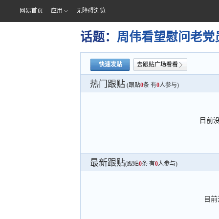
网易首页
应用
无障碍浏览
话题：
周伟看望慰问老党
快速发贴
去跟贴广场看看
热门跟贴
(跟贴
0
条 有
0
人参与)
目前
最新跟贴
(跟贴
0
条 有
0
人参与)
目前