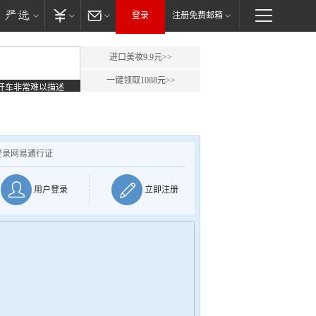
登录
注册免费邮箱
进口美妆9.9元>>
一键领取1088元>>
开车非常难以描述
登录网易通行证
用户登录
立即注册