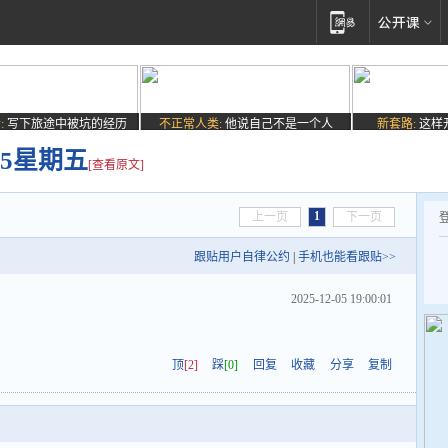
:
写下旅途中被坑的经历
不正常人类:
他说自己不是一个人
新套路:
这样
.05星期五
[查看原文]
1
上一页
下一页
跟贴用户自律公约
|
手机也能看跟贴>>
2025-12-05 19:00:01
顶
[2]
踩
[0]
回复
收藏
分享
复制