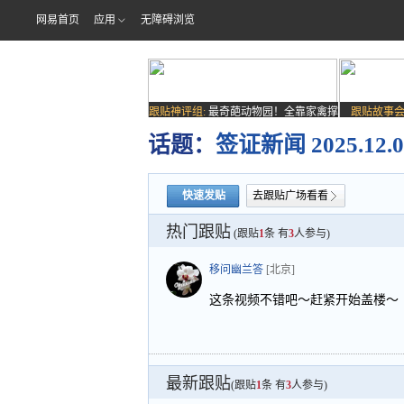
网易首页
应用
无障碍浏览
跟贴神评组:
最奇葩动物园！全靠家禽撑
跟贴故事会
场子
话题：
签证新闻 2025.12
快速发贴
去跟贴广场看看
热门跟贴
(跟贴
1
条 有
3
人参与)
移问幽兰答
[北京]
这条视频不错吧～赶紧开始盖楼～
最新跟贴
(跟贴
1
条 有
3
人参与)