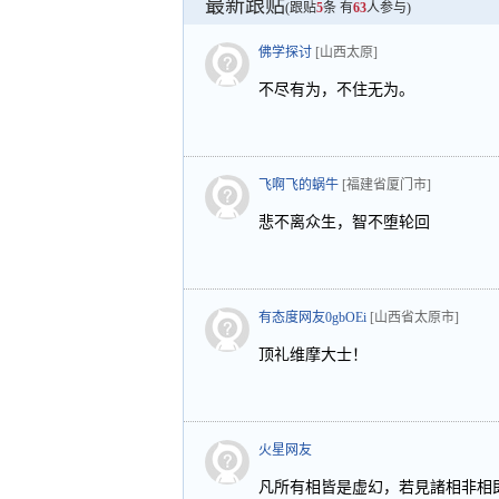
最新跟贴
(跟贴
5
条 有
63
人参与)
佛学探讨
[山西太原]
不尽有为，不住无为。
飞啊飞的蜗牛
[福建省厦门市]
悲不离众生，智不堕轮回
有态度网友0gbOEi
[山西省太原市]
顶礼维摩大士！
火星网友
凡所有相皆是虚幻，若見諸相非相