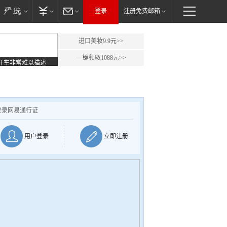
登录
注册免费邮箱
进口美妆9.9元>>
一键领取1088元>>
开车非常难以描述
登录网易通行证
用户登录
立即注册