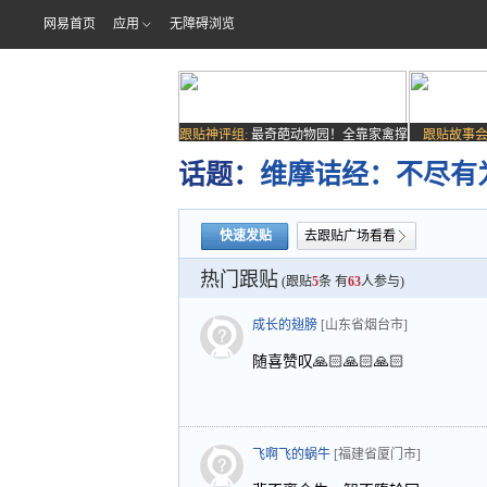
网易首页
应用
无障碍浏览
跟贴神评组:
最奇葩动物园！全靠家禽撑
跟贴故事会
场子
话题：
维摩诘经：不尽有
快速发贴
去跟贴广场看看
热门跟贴
(跟贴
5
条 有
63
人参与)
成长的翅膀
[山东省烟台市]
随喜赞叹🙏🏻🙏🏻🙏🏻
飞啊飞的蜗牛
[福建省厦门市]