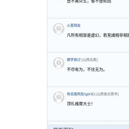
悲不离众生，智不堕轮回
火星网友
凡所有相皆是虚幻，若見諸相非相
佛学探讨
[山西太原]
不尽有为，不住无为。
有态度网友0gbOEi
[山西省太原市]
顶礼维摩大士！