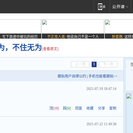
:
写下旅途中被坑的经历
不正常人类:
他说自己不是一个人
新套路:
这样
为，不住无为
[查看原文]
1
上一页
下一页
跟贴用户自律公约
|
手机也能看跟贴>>
2021-07-19 18:47:14
顶
[19]
踩
[0]
回复
收藏
分享
复制
2021-07-22 11:49:58