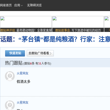
网易首页
应用
无障碍浏览
跟贴神评组:
最奇葩动物园！全靠家禽撑
跟贴故事会:
写下旅途中被坑的经历
场子
话题：
“茅台镇”都是纯粮酒？行家：注
快速发贴
去跟贴广场看看
热门跟贴
(跟贴
6
条 有
51
人参与)
火星网友
假酒太多
火星网友