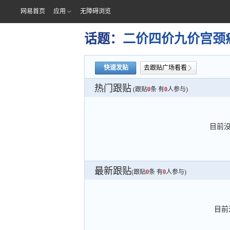
网易首页
应用
无障碍浏览
话题：
二价四价九价宫颈
快速发贴
去跟贴广场看看
热门跟贴
(跟贴
0
条 有
0
人参与)
目前
最新跟贴
(跟贴
0
条 有
0
人参与)
目前