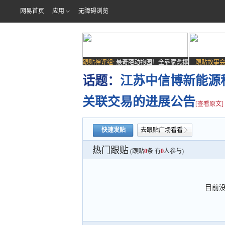
网易首页
应用
无障碍浏览
跟贴神评组:
最奇葩动物园！全靠家禽撑
跟贴故事会
场子
话题：
江苏中信博新能源
关联交易的进展公告
[查看原文]
快速发贴
去跟贴广场看看
热门跟贴
(跟贴
0
条 有
0
人参与)
目前