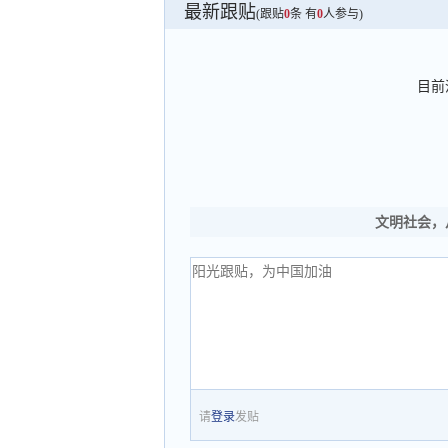
最新跟贴
(跟贴
0
条 有
0
人参与)
目前
文明社会，
请
登录
发贴