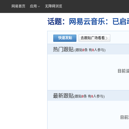
网易首页
应用
无障碍浏览
话题：
网易云音乐：已启
快速发贴
去跟贴广场看看
热门跟贴
(跟贴
0
条 有
0
人参与)
目前
最新跟贴
(跟贴
0
条 有
0
人参与)
目前