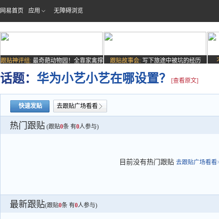
网易首页
应用
无障碍浏览
跟贴神评组:
最奇葩动物园！全靠家禽撑
跟贴故事会:
写下旅途中被坑的经历
场子
话题：
华为小艺小艺在哪设置？
[查看原文]
快速发贴
去跟贴广场看看
热门跟贴
(跟贴
0
条 有
0
人参与)
目前没有热门跟贴
去跟贴广场看看>
最新跟贴
(跟贴
0
条 有
0
人参与)