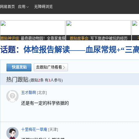
网易首页
应用
无障碍浏览
跟贴神评组:
最奇葩动物园！全靠家禽撑
跟贴故事会:
写下旅途中被坑的经历
场子
话题：
体检报告解读——血尿常规+“三高
快速发贴
去跟贴广场看看
热门跟贴
(跟贴
2
条 有
3
人参与)
丑才酷啊
[北京]
还是有一定的科学依据的
十里梅花一草庵
[天津]