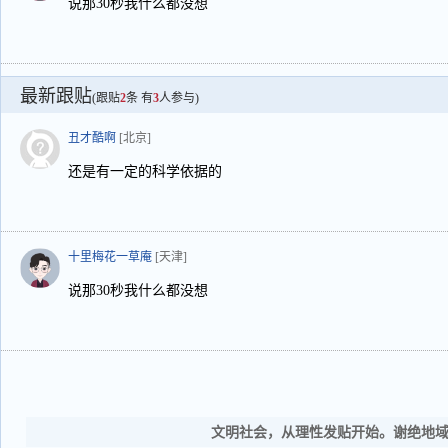
说那30秒我什么都没想
最新跟贴
(跟贴
2
条 有
3
人参与)
丑才酷啊
[北京]
还是有一定的科学依据的
十里梅花一草庵
[天津]
说那30秒我什么都没想
文明社会，从理性发贴开始。谢绝地