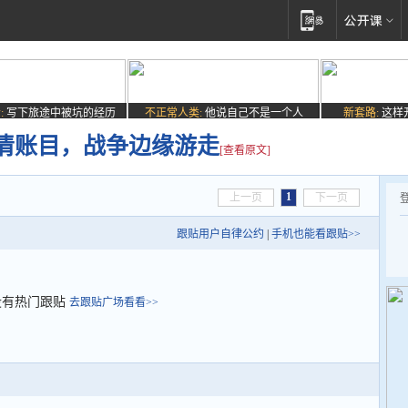
:
写下旅途中被坑的经历
不正常人类:
他说自己不是一个人
新套路:
这样
清账目，战争边缘游走
[查看原文]
1
上一页
下一页
跟贴用户自律公约
|
手机也能看跟贴>>
没有热门跟贴
去跟贴广场看看>>