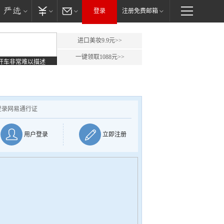
登录
注册免费邮箱
进口美妆9.9元>>
一键领取1088元>>
开车非常难以描述
登录网易通行证
用户登录
立即注册