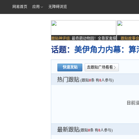
网易首页
应用
无障碍浏览
跟贴神评组:
最奇葩动物园！全靠家禽撑
跟贴故事会
场子
话题：
美伊角力内幕：算
快速发贴
去跟贴广场看看
热门跟贴
(跟贴
0
条 有
0
人参与)
目前
最新跟贴
(跟贴
0
条 有
0
人参与)