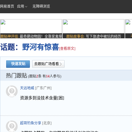
网易首页
应用
无障碍浏览
跟贴神评组:
最奇葩动物园！全靠家禽撑
跟贴故事会:
写下旅途中被坑的经历
场子
话题：
野河有惊喜
[查看原文]
快速发贴
去跟贴广场看看
热门跟贴
(跟贴
2
条 有
14
人参与)
天远地威
[广东广州]
资源多到没技术含量[困]
超哥钓鱼分享
[北京]