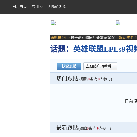
网易首页
应用
无障碍浏览
跟贴神评组:
最奇葩动物园！全靠家禽撑
跟贴故事会
场子
话题：
英雄联盟LPLs9
快速发贴
去跟贴广场看看
热门跟贴
(跟贴
0
条 有
0
人参与)
目前
最新跟贴
(跟贴
0
条 有
0
人参与)