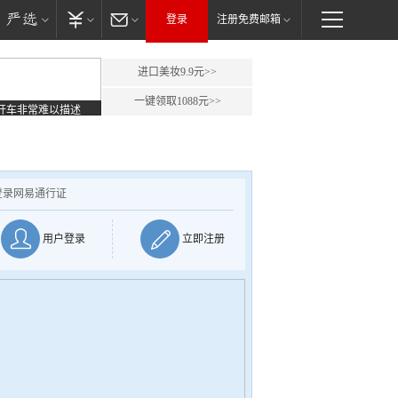
登录
注册免费邮箱
进口美妆9.9元>>
一键领取1088元>>
开车非常难以描述
登录网易通行证
用户登录
立即注册