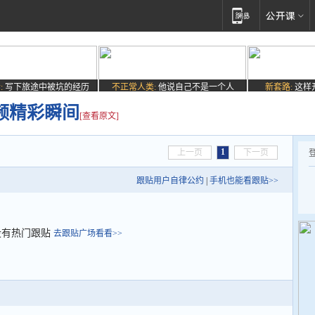
:
写下旅途中被坑的经历
不正常人类:
他说自己不是一个人
新套路:
这样
视频精彩瞬间
[查看原文]
1
上一页
下一页
跟贴用户自律公约
|
手机也能看跟贴>>
没有热门跟贴
去跟贴广场看看>>