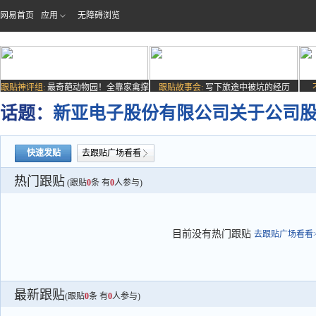
网易首页
应用
无障碍浏览
跟贴神评组:
最奇葩动物园！全靠家禽撑
跟贴故事会:
写下旅途中被坑的经历
场子
话题：
新亚电子股份有限公司关于公司
快速发贴
去跟贴广场看看
热门跟贴
(跟贴
0
条 有
0
人参与)
目前没有热门跟贴
去跟贴广场看看>
最新跟贴
(跟贴
0
条 有
0
人参与)