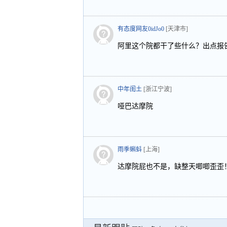
有态度网友0idJo0
[天津市]
阿里这个院都干了些什么？出点报
中年闺土
[浙江宁波]
哑巴达摩院
雨季蝌蚪
[上海]
达摩院屁也不是，缺整天唧唧歪歪