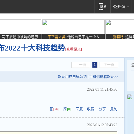
:
写下旅途中被坑的经历
不正常人类:
他说自己不是一个人
新套路:
这样
2022十大科技趋势
[查看原文]
1
上一页
下一页
跟贴用户自律公约
|
手机也能看跟贴>>
2022-01-11 21:45:30
顶
[76]
踩
[0]
回复
收藏
分享
复制
2022-01-12 07:43:22