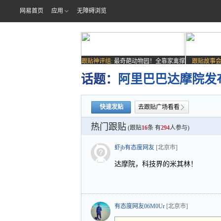
网易首页
应用
无障碍浏览
跟贴神评组:
最奇葩动物园！全靠家禽撑
跟贴故事会
场子
话题：
阿里巴巴达摩院发布
快速发贴
去跟贴广场看看
热门跟贴
(跟贴
16
条 有
294
人参与)
虾jb有态度网友
[北京市]
达摩院，科技界的米其林！
有态度网友06M0Ur
[北京市]