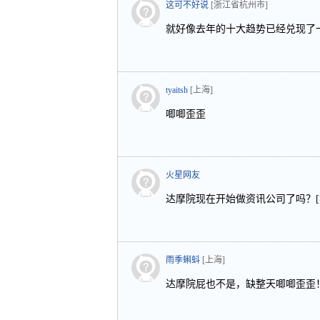
这可不好说
[浙江省杭州市]
就好像去年的十大趋势已经兑现了一
tyaitsh
[上海]
唧唧歪歪
火星网友
达摩院现在开始做资讯公司了吗？[
雨季蝌蚪
[上海]
达摩院屁也不是，缺整天唧唧歪歪