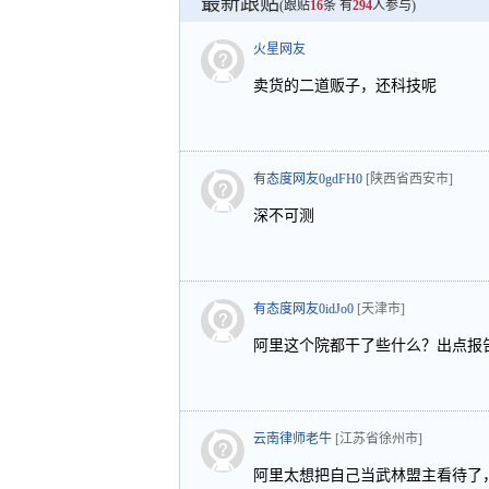
最新跟贴
(跟贴
16
条 有
294
人参与)
火星网友
卖货的二道贩子，还科技呢
有态度网友0gdFH0
[陕西省西安市]
深不可测
有态度网友0idJo0
[天津市]
阿里这个院都干了些什么？出点报
云南律师老牛
[江苏省徐州市]
阿里太想把自己当武林盟主看待了