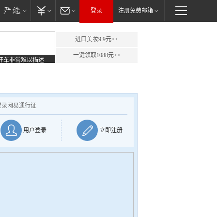
登录
注册免费邮箱
进口美妆9.9元>>
一键领取1088元>>
开车非常难以描述
登录网易通行证
用户登录
立即注册