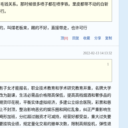
半毛钱关系。那时候很多喷子都在喷李铁。里皮都带不动的白斩
不行。
的，叫煤老板来，踢的不好，直接带走，也许可行
顶
[0]
回复
收藏
分享
复制
2022-02-13 14:13:32
1
有子女才能报名，职业技术教育和学术研究教育并重，名牌大学
改为副课，生活必需品价格限高保低，提高高档烟酒和奢侈品的
期货印花税，平衡实体虚拟经济，多建公立综合医院，彩票和慈
上不封顶，整治影响恶劣的娱乐圈和网红乱象，纠正严重影响生
畸形加班，分红超过融资才可减持，经营好都受益，重大过失要
费要挂钩业绩，规定量化交易的撤单次数，限制高频投机，弹性退