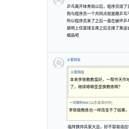
乒乓离开体育局以后，程序员烧了
狗与程序员一个共同点就是跟乒乓
所以程序员来了之后一直在破坏乒
姚明上任篮球主席之后无缘了奥运
细品吧
火星网友
火星网友
本来李铁教教蛮好，一帮作天作
了，继续唧唧歪歪换教练啊？
一切顺利666
[山东省滨州市]
李铁做教练也一样改变不了结果
临阵换帅兵家大忌，好不容易适应