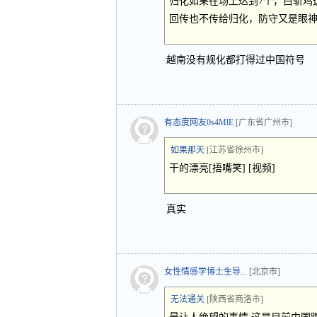
归化如果在场上达到7个，白斩鸡
回传也不传给归化，防守又是眼
越南没有规化都打得过中国符号
有态度网友0s4MlE
[广东省广州市]
如果那天
[江苏省徐州市]
干的漂亮[捂嘴笑] [视频]
真实
女性情感学博士生导...
[北京市]
无法通关
[陕西省商洛市]