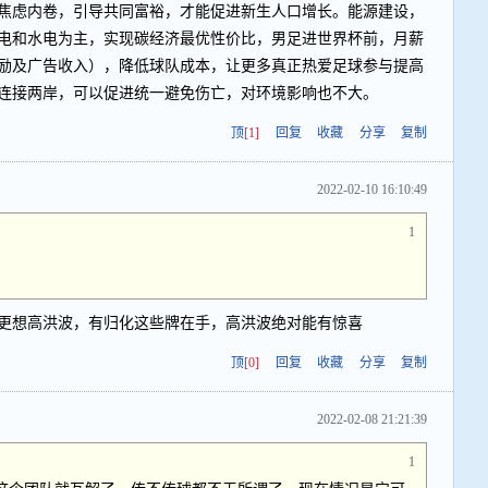
焦虑内卷，引导共同富裕，才能促进新生人口增长。能源建设，
电和水电为主，实现碳经济最优性价比，男足进世界杯前，月薪
励及广告收入），降低球队成本，让更多真正热爱足球参与提高
连接两岸，可以促进统一避免伤亡，对环境影响也不大。
顶
[1]
回复
收藏
分享
复制
2022-02-10 16:10:49
1
更想高洪波，有归化这些牌在手，高洪波绝对能有惊喜
顶
[0]
回复
收藏
分享
复制
2022-02-08 21:21:39
1