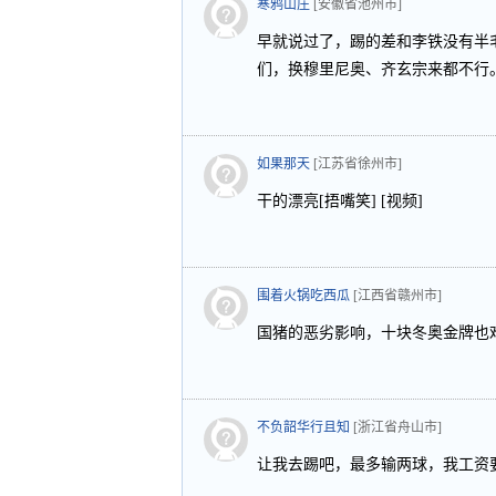
寒鸦山庄
[安徽省池州市]
早就说过了，踢的差和李铁没有半
们，换穆里尼奥、齐玄宗来都不行
如果那天
[江苏省徐州市]
干的漂亮[捂嘴笑] [视频]
围着火锅吃西瓜
[江西省赣州市]
国猪的恶劣影响，十块冬奥金牌也难
不负韶华行且知
[浙江省舟山市]
让我去踢吧，最多输两球，我工资要