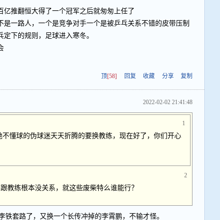
百亿推翻恒大得了一个冠军之后就匆匆上任了
不是一路人，一个是竞争对手一个是被乒乓关系不错的皮带压制
乓定下的规则，足球进入寒冬。
会
顶
[58]
回复
收藏
分享
复制
2022-02-02 21:41:48
1
地不懂球的伪球迷天天折腾的要换教练，现在好了，你们开心
2
，跟教练根本没关系，就这些废柴特么谁能行？
李铁套路了，又换一个长传冲掉的李霄鹏，不输才怪。