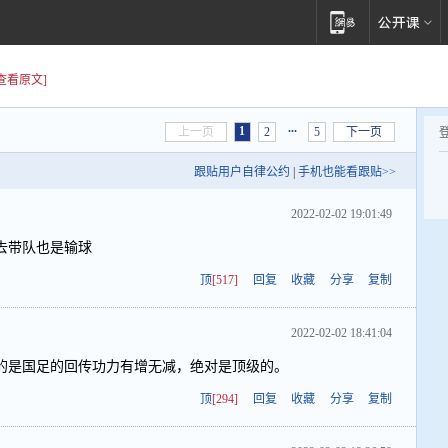
[查看原文]
...
1
上一页
2
5
下一页
跟贴用户自律公约
|
手机也能看跟贴>>
2022-02-02 19:01:49
去带队也是输球
顶
[517]
回复
收藏
分享
复制
2022-02-02 18:41:04
的是国足的回传功力有增无减，绝对是顶级的。
顶
[294]
回复
收藏
分享
复制