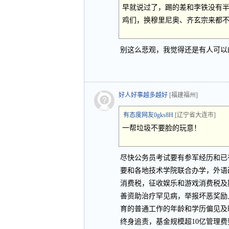
早就说过了，踢的差和李铁没有
鸡们，换穆里尼奥、齐玄宗来都
别这么悲观，我觉得还是有人可以
好人好事越多越好
[福建福州]
有态度网友0gks8H
[辽宁省大连市]
一帮垃圾不要脸的玩意！
尽快公务员考试要有参军经历和已
要和各地技术学院联合办学，外语
消费税，征收娱乐和游戏消费税及
善资助治疗罕见病，举报坏恶奖励
育的普通工作的年龄和学历偏见及
终身追责，基金规模超10亿管理