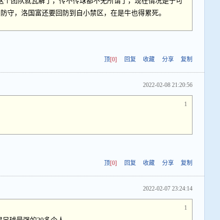
这个团队就瓦解了，传不传球都不无所谓了，现在情况是宁可
神防守，洛国富还要回防到自小禁区，在是牛也得累死。
顶
[0]
回复
收藏
分享
复制
2022-02-08 21:20:56
1
顶
[0]
回复
收藏
分享
复制
2022-02-07 23:24:14
1