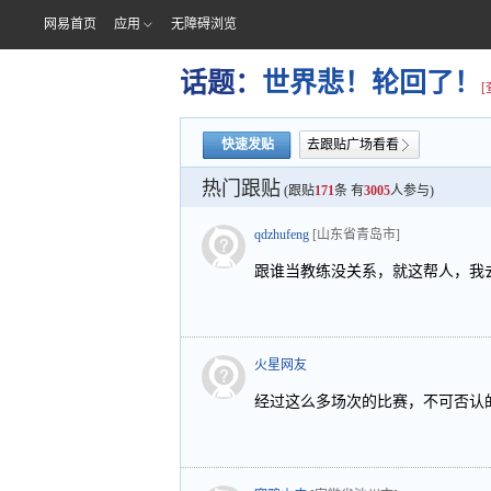
网易首页
应用
无障碍浏览
话题：
世界悲！轮回了！
快速发贴
去跟贴广场看看
热门跟贴
(跟贴
171
条 有
3005
人参与)
qdzhufeng
[山东省青岛市]
跟谁当教练没关系，就这帮人，我
火星网友
经过这么多场次的比赛，不可否认