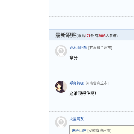
最新跟贴
(跟贴
171
条 有
3005
人参与)
妙木山阿狸
[甘肃省兰州市]
拿分
郑爽着呢
[河南省商丘市]
这谁顶得住啊！
火星网友
寒鸦山庄
[安徽省池州市]