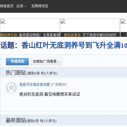
网易首页
应用
无障碍浏览
跟贴神评组:
最奇葩动物园！全靠家禽撑
跟贴故事会:
写下旅途中被坑的经历
场子
话题：
香山红叶无底洞养号到飞升全满1
快速发贴
去跟贴广场看看
热门跟贴
(跟贴
1
条 有
1
人参与)
我是可乐我会冒泡要
[广西梧州]
绝对的无底洞,看见啥都想买来试试
最新跟贴
(跟贴
1
条 有
1
人参与)