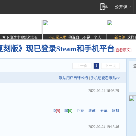
:
写下旅途中被坑的经历
不正常人类:
他说自己不是一个人
新套路:
这样
复刻版》现已登录Steam和手机平台
[查看原文]
1
上一页
下一页
跟贴用户自律公约
|
手机也能看跟贴>>
2022-02-24 16:03:29
顶
[9]
踩
[0]
回复
收藏
分享
复制
2022-02-24 19:18:46