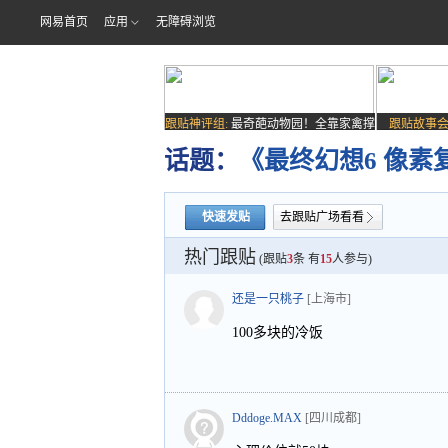
网易首页
应用
无障碍浏览
跟贴神评组:
最奇葩动物园！全靠家禽撑
跟贴故事会
场子
话题：
《最终幻想6 像素
快速发贴
去跟贴广场看看
热门跟贴
(跟贴
3
条 有
15
人参与)
还是一只桃子
[上海市]
100多块的冷饭
Dddoge.MAX
[四川成都]