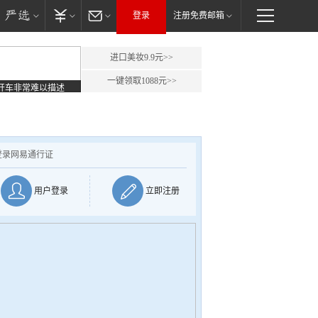
登录
注册免费邮箱
进口美妆9.9元>>
一键领取1088元>>
开车非常难以描述
登录网易通行证
用户登录
立即注册