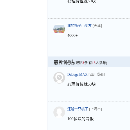
心理价位就50块
我的柚子小朋友
[天津]
4000+
最新跟贴
(跟贴
3
条 有
15
人参与)
Dddoge.MAX
[四川成都]
心理价位就50块
还是一只桃子
[上海市]
100多块的冷饭