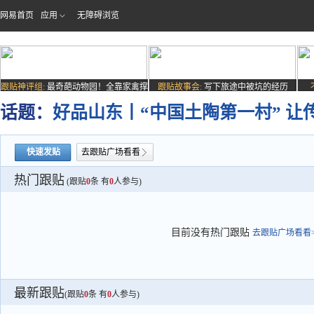
网易首页
应用
无障碍浏览
跟贴神评组:
最奇葩动物园！全靠家禽撑
跟贴故事会:
写下旅途中被坑的经历
场子
话题：
好品山东丨“中国土陶第一村” 让
快速发贴
去跟贴广场看看
热门跟贴
(跟贴
0
条 有
0
人参与)
目前没有热门跟贴
去跟贴广场看看>
最新跟贴
(跟贴
0
条 有
0
人参与)