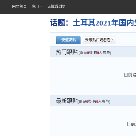
网易首页
应用
无障碍浏览
话题：
土耳其2021年国
快速发贴
去跟贴广场看看
热门跟贴
(跟贴
0
条 有
0
人参与)
目前
最新跟贴
(跟贴
0
条 有
0
人参与)
目前