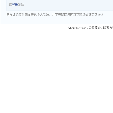
请
登录
发贴
网友评论仅供网友表达个人看法，并不表明网易同意其观点或证实其描述
About NetEase
-
公司简介
-
联系方