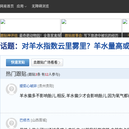
网易首页
应用
无障碍浏览
跟贴神评组:
最奇葩动物园！全靠家禽撑
跟贴故事会:
写下旅途中被坑的经历
场子
话题：
对羊水指数云里雾里？羊水量高
快速发贴
去跟贴广场看看
热门跟贴
(跟贴
3
条 有
12
人参与)
嬡菿心岥誶
[贵州贵阳]
羊水偏多不影响胎儿,相反,羊水偏少才会影响胎儿,因为氧气都
巴修杰
[山西晋城]