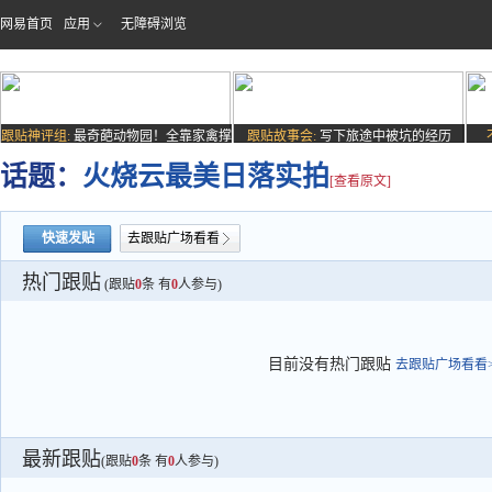
网易首页
应用
无障碍浏览
跟贴神评组:
最奇葩动物园！全靠家禽撑
跟贴故事会:
写下旅途中被坑的经历
场子
话题：
火烧云最美日落实拍
[查看原文]
快速发贴
去跟贴广场看看
热门跟贴
(跟贴
0
条 有
0
人参与)
目前没有热门跟贴
去跟贴广场看看>
最新跟贴
(跟贴
0
条 有
0
人参与)